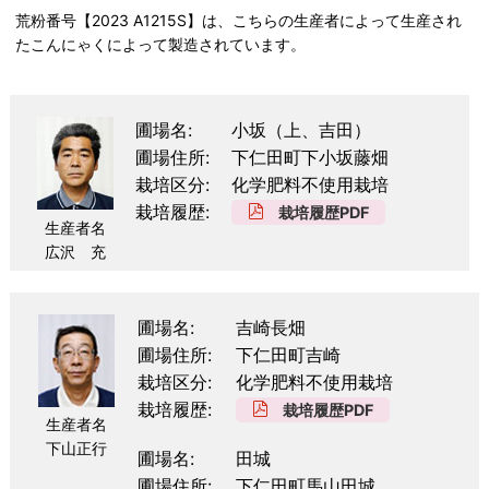
荒粉番号【2023 A1215S】は、こちらの生産者によって生産され
たこんにゃくによって製造されています。
圃場名
小坂（上、吉田）
圃場住所
下仁田町下小坂藤畑
栽培区分
化学肥料不使用栽培
栽培履歴
栽培履歴PDF
生産者名
広沢 充
圃場名
吉崎長畑
圃場住所
下仁田町吉崎
栽培区分
化学肥料不使用栽培
栽培履歴
栽培履歴PDF
生産者名
下山正行
圃場名
田城
圃場住所
下仁田町馬山田城